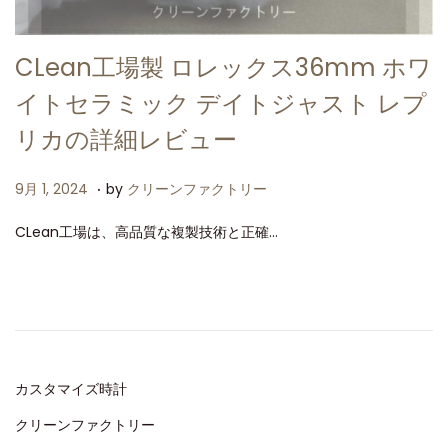
CLean工場製 ロレックス36mm ホワ
イトセラミック デイトジャスト レプ
リカの詳細レビュー
.
P
9
9月 1, 2024
by
クリーンファクトリー
o
月
CLean工場は、高品質な複製技術と正確…
s
1
t
,
e
2
d
0
o
2
n
4
カスタマイズ時計
クリーンファクトリー