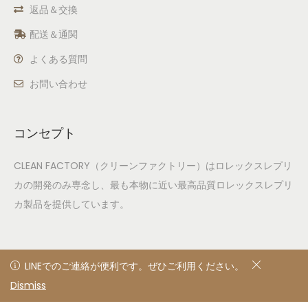
返品＆交換
配送＆通関
よくある質問
お問い合わせ
コンセプト
CLEAN FACTORY（クリーンファクトリー）はロレックスレプリ
カの開発のみ専念し、最も本物に近い最高品質ロレックスレプリ
カ製品を提供しています。
LINEでのご連絡が便利です。ぜひご利用ください。
LINEでのご連絡が便利です。ぜひご利用ください。
Dismiss
非表示
© 2020
Privacy Policy
All rights reserved. Designed &