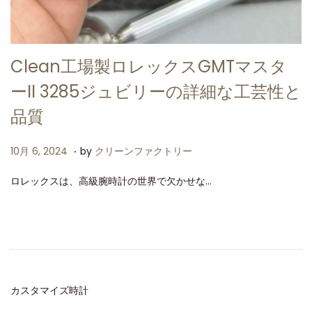
Clean工場製ロレックスGMTマスタ
ーII 3285ジュビリーの詳細な工芸性と
品質
.
P
1
10月 6, 2024
by
クリーンファクトリー
o
0
ロレックスは、高級腕時計の世界で欠かせな…
s
月
t
6
e
,
d
2
o
0
n
2
カスタマイズ時計
4