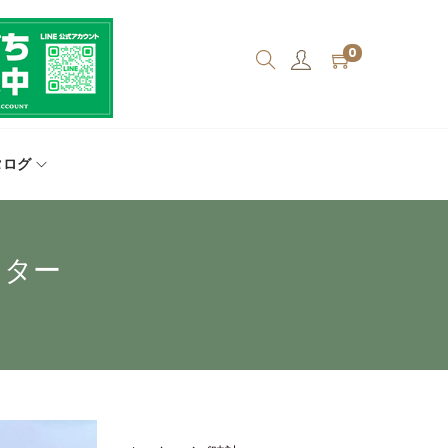
0
タログ
スター