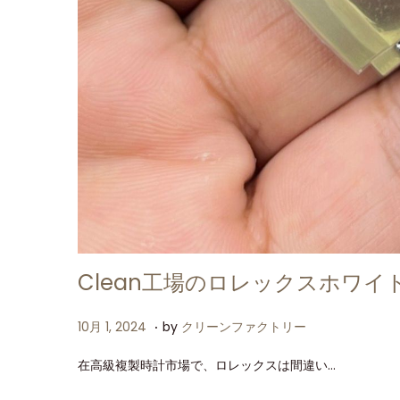
Clean工場のロレックスホワ
.
P
1
10月 1, 2024
by
クリーンファクトリー
o
0
在高級複製時計市場で、ロレックスは間違い…
s
月
t