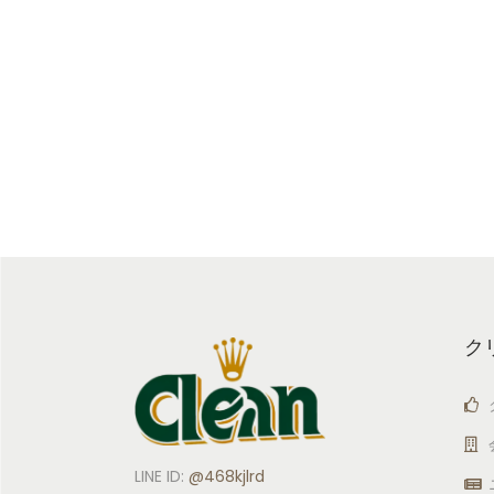
ク
LINE ID:
@468kjlrd