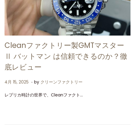
Cleanファクトリー製GMTマスター
Ⅱ バットマン は信頼できるのか？徹
底レビュー
.
P
4
4月 15, 2025
by
クリーンファクトリー
o
月
レプリカ時計の世界で、Cleanファクト…
s
1
t
5
e
,
d
2
o
0