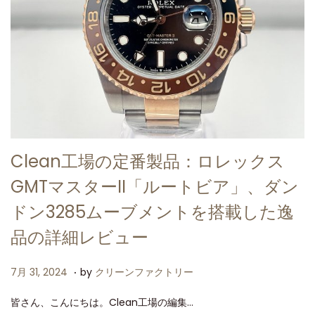
Clean工場の定番製品：ロレックス
GMTマスターII「ルートビア」、ダン
ドン3285ムーブメントを搭載した逸
品の詳細レビュー
.
P
7
7月 31, 2024
by
クリーンファクトリー
o
月
皆さん、こんにちは。Clean工場の編集…
s
3