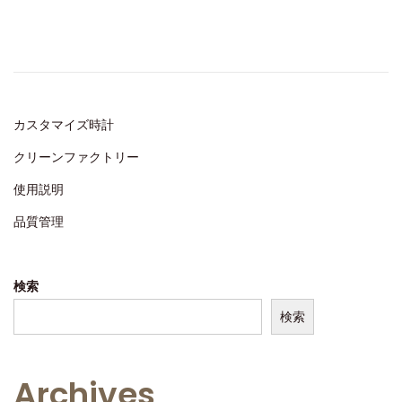
t
1
e
,
d
2
o
0
n
2
カスタマイズ時計
4
クリーンファクトリー
使用説明
品質管理
検索
検索
Archives