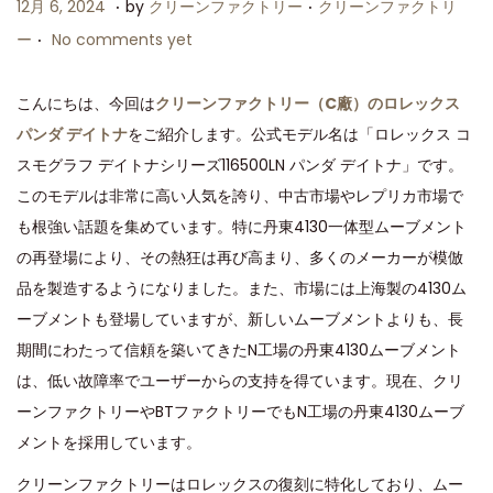
.
.
P
P
1
12月 6, 2024
by
クリーンファクトリー
クリーンファクトリ
.
o
o
2
ー
No comments yet
s
s
月
t
t
6
こんにちは、今回は
クリーンファクトリー（C廠）のロレックス
e
e
,
パンダ デイトナ
をご紹介します。公式モデル名は「ロレックス コ
d
d
2
スモグラフ デイトナシリーズ116500LN パンダ デイトナ」です。
o
i
0
このモデルは非常に高い人気を誇り、中古市場やレプリカ市場で
n
n
2
も根強い話題を集めています。特に丹東4130一体型ムーブメント
4
の再登場により、その熱狂は再び高まり、多くのメーカーが模倣
品を製造するようになりました。また、市場には上海製の4130ム
ーブメントも登場していますが、新しいムーブメントよりも、長
期間にわたって信頼を築いてきたN工場の丹東4130ムーブメント
は、低い故障率でユーザーからの支持を得ています。現在、クリ
ーンファクトリーやBTファクトリーでもN工場の丹東4130ムーブ
メントを採用しています。
クリーンファクトリーはロレックスの復刻に特化しており、ムー