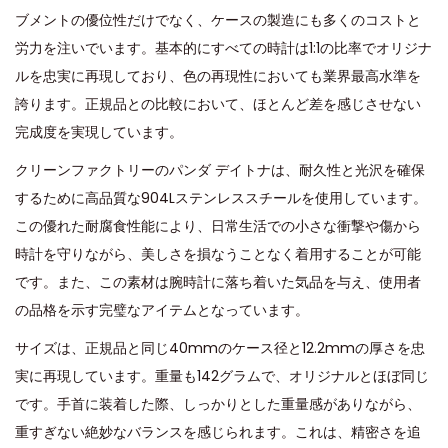
ブメントの優位性だけでなく、ケースの製造にも多くのコストと
労力を注いでいます。基本的にすべての時計は1:1の比率でオリジナ
ルを忠実に再現しており、色の再現性においても業界最高水準を
誇ります。正規品との比較において、ほとんど差を感じさせない
完成度を実現しています。
クリーンファクトリーのパンダ デイトナは、耐久性と光沢を確保
するために高品質な904Lステンレススチールを使用しています。
この優れた耐腐食性能により、日常生活での小さな衝撃や傷から
時計を守りながら、美しさを損なうことなく着用することが可能
です。また、この素材は腕時計に落ち着いた気品を与え、使用者
の品格を示す完璧なアイテムとなっています。
サイズは、正規品と同じ40mmのケース径と12.2mmの厚さを忠
実に再現しています。重量も142グラムで、オリジナルとほぼ同じ
です。手首に装着した際、しっかりとした重量感がありながら、
重すぎない絶妙なバランスを感じられます。これは、精密さを追