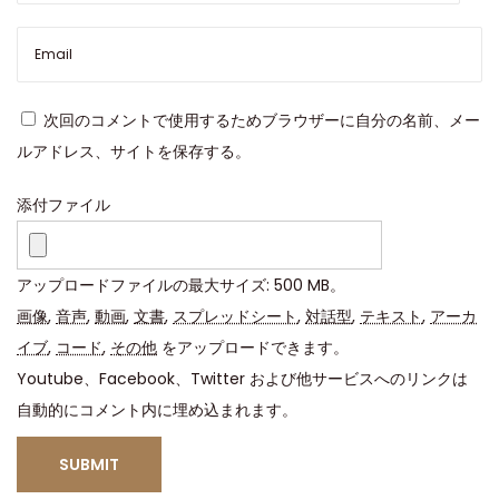
ト
マ
ス
タ
次回のコメントで使用するためブラウザーに自分の名前、メー
ー
ルアドレス、サイトを保存する。
：
丹
添付ファイル
東
3
アップロードファイルの最大サイズ: 500 MB。
2
画像
,
音声
,
動画
,
文書
,
スプレッドシート
,
対話型
,
テキスト
,
アーカ
3
イブ
,
コード
,
その他
をアップロードできます。
5
Youtube、Facebook、Twitter および他サービスへのリンクは
ム
自動的にコメント内に埋め込まれます。
ー
ブ
メ