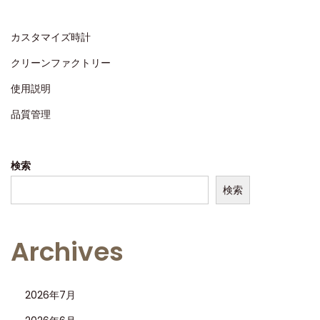
ン
ト
カスタマイズ時計
ア
クリーンファクトリー
ッ
使用説明
プ
グ
品質管理
レ
ー
検索
ド
の
検索
レ
ビ
Archives
ュ
ー
2026年7月