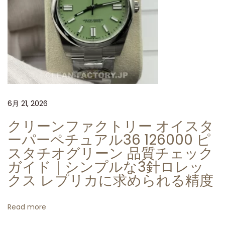
フ
ト
マ
ン
シ
ッ
プ
6月 21, 2026
ク
リ
クリーンファクトリー オイスタ
ー
ーパーペチュアル36 126000 ピ
ン
スタチオグリーン 品質チェック
フ
ガイド｜シンプルな3針ロレッ
ァ
クス レプリカに求められる精度
ク
ト
Read more
リ