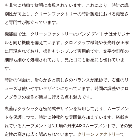
も非常に精緻で鮮明に表現されています。これにより、時計の識
別性が向上し、クリーンファクトリーの時計製造における厳密さ
と専門性が際立っています。
機能面では、クリーンファクトリーのパンダ デイトナはオリジナ
ルと同じ機能を備えています。クロノグラフ機能や夜光針が正確
に再現されており、操作もシンプルで実用的です。文字や刻印の
細部も細かく処理されており、見た目にも触感にも優れていま
す。
時計の側面は、滑らかさと美しさのバランスが絶妙で、右側のリ
ューズは使いやすいデザインになっています。時間の調整やクロ
ノグラフの操作が簡単に行える点も魅力です。
裏蓋はクラシックな密閉式デザインを採用しており、ムーブメン
トを保護しつつ、時計に神秘的な雰囲気を加えています。搭載さ
れているムーブメントはN工場の丹東4130ムーブメントで、その安
定性の高さは広く認められています。
クリーンファクトリー
で