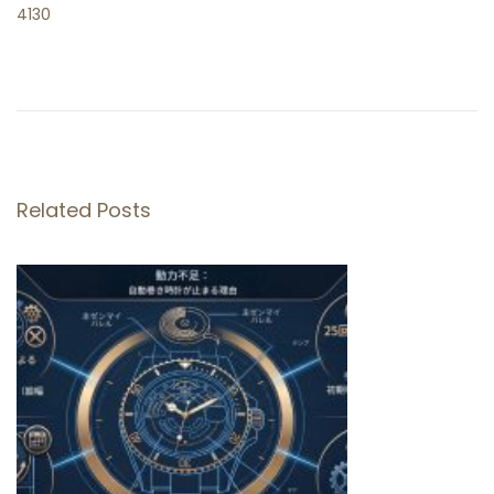
4130
ク
リ
ー
ン
フ
ァ
Related Posts
ク
ト
リ
ー
デ
イ
ト
ジ
ャ