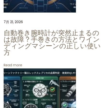
ス
ト
4
7月 21, 2026
1
m
自動巻き腕時計が突然止まるの
m
は故障？手巻きの方法とワイン
：
ディングマシーンの正しい使い
方
プ
ラ
チ
Read more
ナ
ベ
ゼ
ル
と
グ