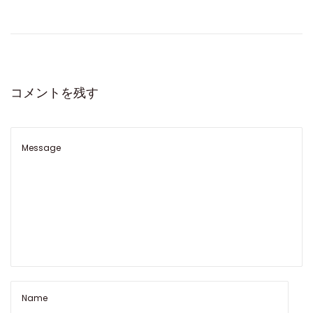
ー
ロ
レ
ッ
ク
コメントを残す
ス
ホ
ワ
イ
ト
ゴ
ー
ル
ド
ヨ
ッ