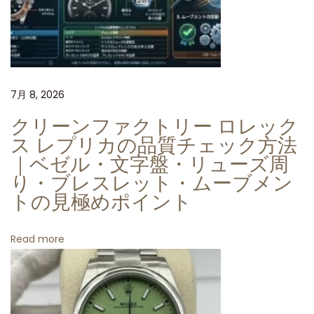
レ
ー
ダ
イ
ア
7月 8, 2026
ル
クリーンファクトリー ロレック
が
ス レプリカの品質チェック方法
織
｜ベゼル・文字盤・リューズ周
り
り・ブレスレット・ムーブメン
な
トの見極めポイント
す
至
Read more
高
の
ク
ラ