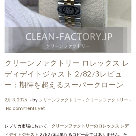
クリーンファクトリー ロレックス レ
ディデイトジャスト 278273レビュ
ー：期待を超えるスーパークローン
.
.
.
P
P
2
2月 3, 2025
by
クリーンファクトリー
クリーンファクトリー
o
o
月
No comments yet
s
s
3
t
t
,
レプリカ市場において、
クリーンファクトリーのロレックス レデ
e
e
2
ィデイトジャスト
278273は単なるコピー品ではありません。そ