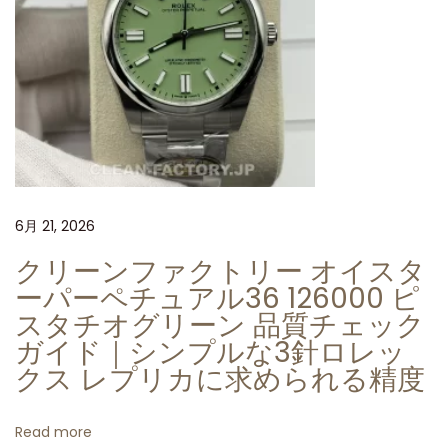
パ
ワ
ー
リ
ザ
ー
ブ
の
6月 21, 2026
違
い
クリーンファクトリー オイスタ
を
ーパーペチュアル36 126000 ピ
見
スタチオグリーン 品質チェック
極
ガイド｜シンプルな3針ロレッ
め
クス レプリカに求められる精度
る
方
Read more