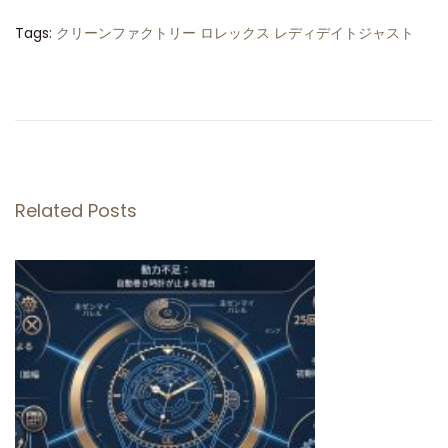
Tags
:
クリーンファクトリー ロレックス レディデイトジャスト
ク
リ
ー
ン
フ
ァ
Related Posts
ク
ト
リ
ー
ロ
レ
ッ
ク