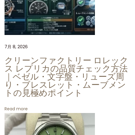
新
3
2
3
5
ム
7月 8, 2026
ー
クリーンファクトリー ロレック
ブ
ス レプリカの品質チェック方法
メ
｜ベゼル・文字盤・リューズ周
ン
り・ブレスレット・ムーブメン
ト
トの見極めポイント
と
7
Read more
2
時
間