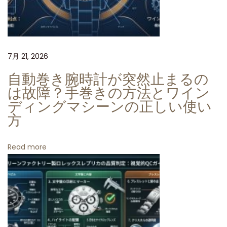
ス
デ
イ
ト
7月 21, 2026
ジ
ャ
自動巻き腕時計が突然止まるの
ス
は故障？手巻きの方法とワイン
ト
ディングマシーンの正しい使い
方
1
2
6
Read more
3
3
4
：
最