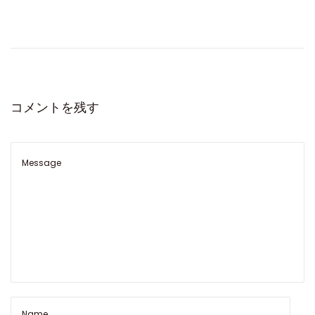
法
ク
リ
ー
ン
フ
コメントを残す
ァ
ク
ト
リ
ー
ロ
レ
ッ
ク
ス