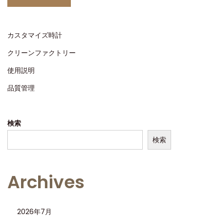
ナ
の
品
カスタマイズ時計
質
クリーンファクトリー
は
使用説明
ど
う
品質管理
か
？
検索
検索
Archives
2026年7月