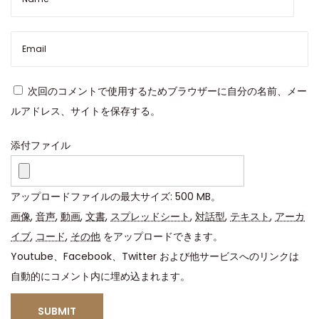
4
0
m
m
ツ
次回のコメントで使用するためブラウザーに自分の名前、メー
ー
ルアドレス、サイトを保存する。
ト
ン
添付ファイル
ブ
ル
アップロードファイルの最大サイズ: 500 MB。
ー
画像
,
音声
,
動画
,
文書
,
スプレッドシート
,
対話型
,
テキスト
,
アーカ
サ
イブ
,
コード
,
その他
をアップロードできます。
ブ
Youtube、Facebook、Twitter および他サービスへのリンクは
マ
自動的にコメント内に埋め込まれます。
リ
ー