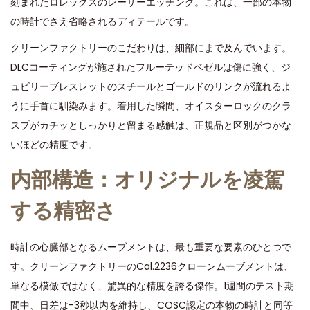
刻まれたロレックスのレーザーエッチング。これは、一部の本物
の時計でさえ省略されるディテールです。
クリーンファクトリーのこだわりは、細部にまで及んでいます。
DLCコーティングが施されたフルーテッドベゼルは傷に強く、ジ
ュビリーブレスレットのスチールとゴールドのリンクが流れるよ
うに手首に馴染みます。着用した瞬間、オイスターロックのクラ
スプがカチッとしっかりと留まる感触は、正規品と区別がつかな
いほどの精度です。
内部構造：オリジナルを凌駕
する精密さ
時計の心臓部となるムーブメントは、最も重要な要素のひとつで
す。クリーンファクトリーのCal.2236クローンムーブメントは、
単なる模倣ではなく、驚異的な精度を誇る傑作。1週間のテスト期
間中、日差は-3秒以内を維持し、COSC認定の本物の時計と同等