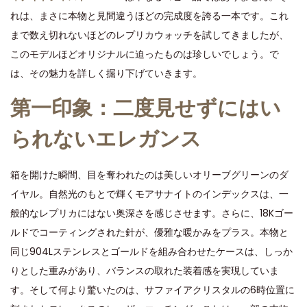
d
d
0
れは、まさに本物と見間違うほどの完成度を誇る一本です。これ
o
i
2
まで数え切れないほどのレプリカウォッチを試してきましたが、
n
n
5
このモデルほどオリジナルに迫ったものは珍しいでしょう。で
は、その魅力を詳しく掘り下げていきます。
第一印象：二度見せずにはい
られないエレガンス
箱を開けた瞬間、目を奪われたのは美しいオリーブグリーンのダ
イヤル。自然光のもとで輝くモアサナイトのインデックスは、一
般的なレプリカにはない奥深さを感じさせます。さらに、18Kゴー
ルドでコーティングされた針が、優雅な暖かみをプラス。本物と
同じ904Lステンレスとゴールドを組み合わせたケースは、しっか
りとした重みがあり、バランスの取れた装着感を実現していま
す。そして何より驚いたのは、サファイアクリスタルの6時位置に