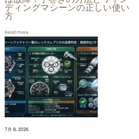
T
ディングマシーンの正しい使い
方
マ
ス
タ
Read more
ー
I
I
ピ
ー
タ
ン
ベ
ゼ
ル
3
7月 8, 2026
2