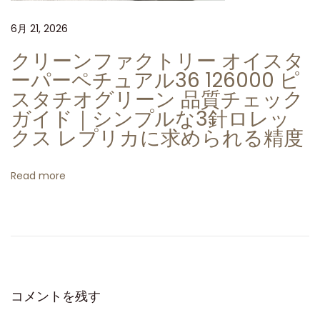
ュ
6月 21, 2026
ー
ク
クリーンファクトリー オイスタ
リ
ーパーペチュアル36 126000 ピ
ー
スタチオグリーン 品質チェック
ン
ガイド｜シンプルな3針ロレッ
フ
クス レプリカに求められる精度
ァ
ク
Read more
ト
リ
ー
製
ロ
レ
コメントを残す
ッ