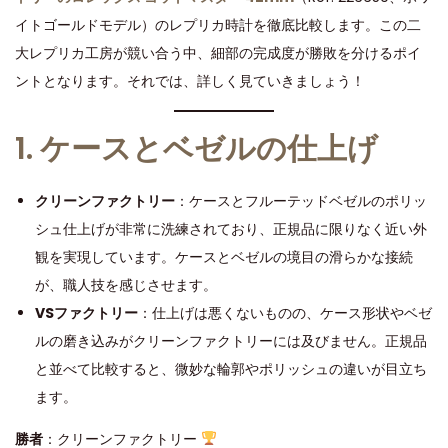
d
d
,
イトゴールドモデル）のレプリカ時計を徹底比較します。この二
o
i
2
大レプリカ工房が競い合う中、細部の完成度が勝敗を分けるポイ
n
n
0
ントとなります。それでは、詳しく見ていきましょう！
2
4
1. ケースとベゼルの仕上げ
クリーンファクトリー
：ケースとフルーテッドベゼルのポリッ
シュ仕上げが非常に洗練されており、正規品に限りなく近い外
観を実現しています。ケースとベゼルの境目の滑らかな接続
が、職人技を感じさせます。
VSファクトリー
：仕上げは悪くないものの、ケース形状やベゼ
ルの磨き込みがクリーンファクトリーには及びません。正規品
と並べて比較すると、微妙な輪郭やポリッシュの違いが目立ち
ます。
勝者
：クリーンファクトリー