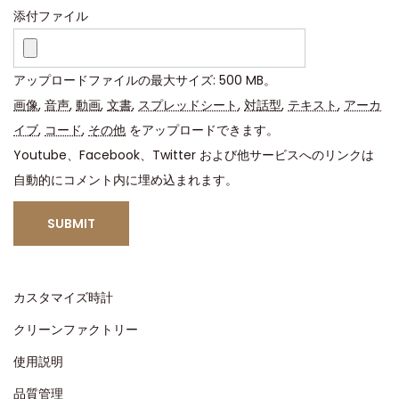
ム
添付ファイル
ー
ブ
アップロードファイルの最大サイズ: 500 MB。
メ
画像
,
音声
,
動画
,
文書
,
スプレッドシート
,
対話型
,
テキスト
,
アーカ
ン
イブ
,
コード
,
その他
をアップロードできます。
ト
Youtube、Facebook、Twitter および他サービスへのリンクは
モ
自動的にコメント内に埋め込まれます。
デ
ル
：
購
入
カスタマイズ時計
す
クリーンファクトリー
る
使用説明
価
値
品質管理