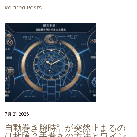
ァ
Related Posts
ク
ト
リ
ー
の
傑
作
：
ロ
レ
ッ
ク
7月 21, 2026
ス
G
自動巻き腕時計が突然止まるの
M
は故障？手巻きの方法とワイン