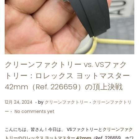
クリーンファクトリー vs. VSファク
トリー：ロレックス ヨットマスター
42mm（Ref. 226659）の頂上決戦
.
.
P
P
1
12月 24, 2024
by
クリーンファクトリー
クリーンファクトリ
.
o
o
2
ー
No comments yet
s
s
月
t
t
2
こんにちは、皆さん！今日は、 VSファクトリーと
クリーンファク
e
e
4
トリーのロレックス ヨットマスター 42mm
（Ref. 226659、ホワ