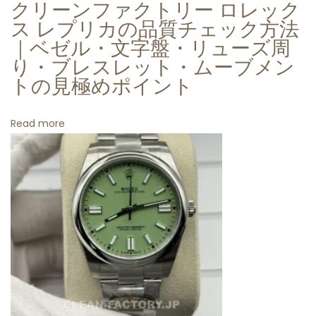
クリーンファクトリー ロレック
8
ス レプリカの品質チェック方法
5
｜ベゼル・文字盤・リューズ周
ム
り・ブレスレット・ムーブメン
ー
トの見極めポイント
ブ
メ
Read more
ン
ト
レ
プ
リ
カ
徹
底
レ
ビ