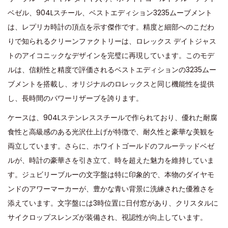
d
d
,
ベゼル、904Lスチール、ベストエディション3235ムーブメント
o
i
2
は、レプリカ時計の頂点を示す傑作です。精度と細部へのこだわ
n
n
0
りで知られるクリーンファクトリーは、ロレックス デイトジャス
2
トのアイコニックなデザインを完璧に再現しています。このモデ
4
ルは、信頼性と精度で評価されるベストエディションの3235ムー
ブメントを搭載し、オリジナルのロレックスと同じ機能性を提供
し、長時間のパワーリザーブを誇ります。
ケースは、904Lステンレススチールで作られており、優れた耐腐
食性と高級感のある光沢仕上げが特徴で、耐久性と豪華な美観を
両立しています。さらに、ホワイトゴールドのフルーテッドベゼ
ルが、時計の豪華さを引き立て、時を超えた魅力を維持していま
す。ジュビリーブルーの文字盤は特に印象的で、本物のダイヤモ
ンドのアワーマーカーが、豊かな青い背景に洗練された優雅さを
添えています。文字盤には3時位置に日付窓があり、クリスタルに
サイクロップスレンズが装備され、視認性が向上しています。