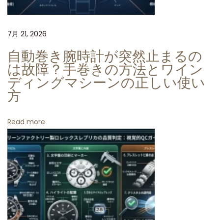
イ
ト
7月 21, 2026
ナ
「
自動巻き腕時計が突然止まるの
シ
は故障？手巻きの方法とワイン
ャ
ディングマシーンの正しい使い
方
ン
パ
ン
Read more
パ
ン
ダ
ダ
イ
ヤ
ル