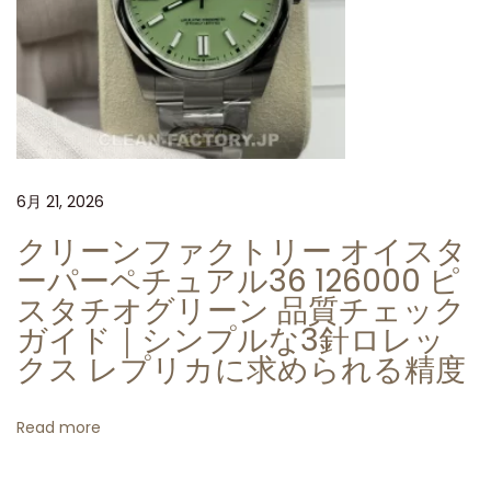
現
ク
リ
ー
ン
フ
6月 21, 2026
ァ
ク
クリーンファクトリー オイスタ
ト
ーパーペチュアル36 126000 ピ
リ
スタチオグリーン 品質チェック
ー
ガイド｜シンプルな3針ロレッ
ロ
クス レプリカに求められる精度
レ
ッ
Read more
ク
ス