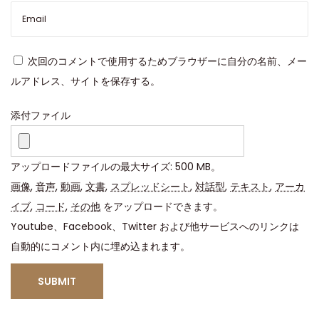
密
な
デ
次回のコメントで使用するためブラウザーに自分の名前、メー
ィ
ルアドレス、サイトを保存する。
テ
ー
添付ファイル
ル
と
アップロードファイルの最大サイズ: 500 MB。
優
画像
,
音声
,
動画
,
文書
,
スプレッドシート
,
対話型
,
テキスト
,
アーカ
れ
イブ
,
コード
,
その他
をアップロードできます。
た
Youtube、Facebook、Twitter および他サービスへのリンクは
耐
自動的にコメント内に埋め込まれます。
久
性
を
誇