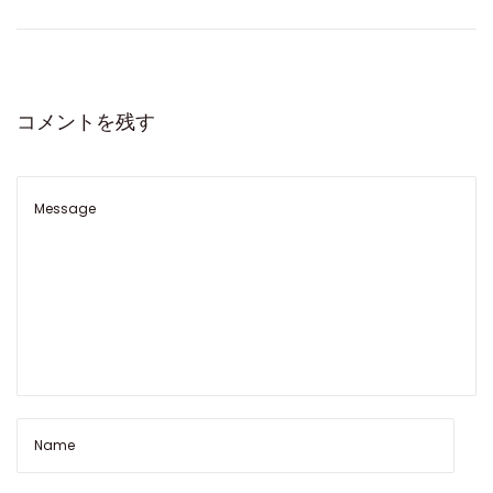
エ
ク
ス
プ
コメントを残す
ロ
ー
ラ
ー
2
2
4
2
7
0
：
精