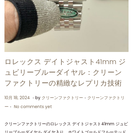
ロレックス デイトジャスト41mm ジ
ュビリーブルーダイヤル：クリーン
ファクトリーの精緻なレプリカ技術
.
.
P
P
1
10月 18, 2024
by
クリーンファクトリー
クリーンファクトリ
.
o
o
0
ー
No comments yet
s
s
月
t
t
1
クリーンファクトリーのロレックス デイトジャスト41mm ジュビ
e
e
8
リーブルーダイヤル ダイヤ入り、ホワイトゴールドフルーテッド