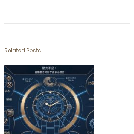
ク
リ
ー
ン
フ
ァ
Related Posts
ク
ト
リ
ー
ロ
レ
ッ
ク
ス
デ