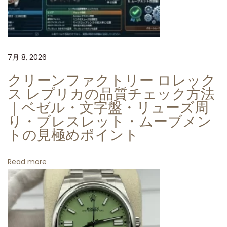
」
4
1
3
7月 8, 2026
0
クリーンファクトリー ロレック
ム
ス レプリカの品質チェック方法
ー
｜ベゼル・文字盤・リューズ周
ブ
り・ブレスレット・ムーブメン
メ
トの見極めポイント
ン
ト
Read more
の
精
緻
な
再